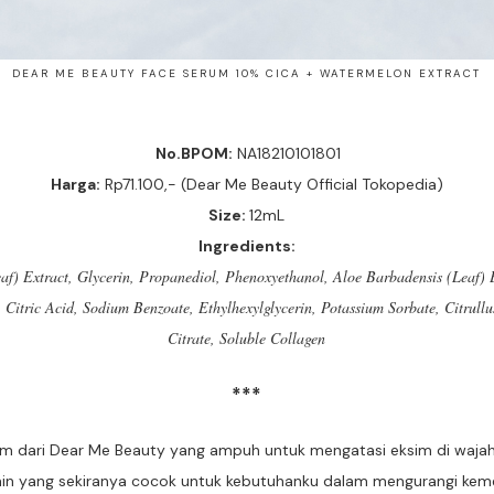
DEAR ME BEAUTY FACE SERUM 10% CICA + WATERMELON EXTRACT
No.BPOM:
NA18210101801
Harga:
Rp71.100,- (Dear Me Beauty Official Tokopedia)
Size:
12mL
Ingredients:
eaf) Extract, Glycerin, Propanediol, Phenoxyethanol, Aloe Barbadensis (Leaf) E
, Citric Acid, Sodium Benzoate, Ethylhexylglycerin, Potassium Sorbate, Citrull
Citrate, Soluble Collagen
***
m dari Dear Me Beauty yang ampuh untuk mengatasi eksim di waja
ain yang sekiranya cocok untuk kebutuhanku dalam mengurangi ke