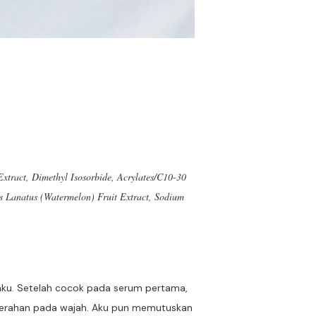
xtract, Dimethyl Isosorbide, Acrylates/​C10-30
us Lanatus (Watermelon) Fruit Extract, Sodium
hku. Setelah cocok pada serum pertama,
merahan pada wajah. Aku pun memutuskan