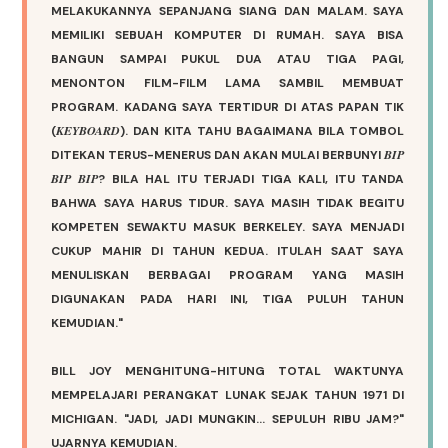
MELAKUKANNYA SEPANJANG SIANG DAN MALAM. SAYA
MEMILIKI SEBUAH KOMPUTER DI RUMAH. SAYA BISA
BANGUN SAMPAI PUKUL DUA ATAU TIGA PAGI,
MENONTON FILM-FILM LAMA SAMBIL MEMBUAT
PROGRAM. KADANG SAYA TERTIDUR DI ATAS PAPAN TIK
KEYBOARD
(
). DAN KITA TAHU BAGAIMANA BILA TOMBOL
BIP
DITEKAN TERUS-MENERUS DAN AKAN MULAI BERBUNYI
BIP BIP
? BILA HAL ITU TERJADI TIGA KALI, ITU TANDA
BAHWA SAYA HARUS TIDUR. SAYA MASIH TIDAK BEGITU
KOMPETEN SEWAKTU MASUK BERKELEY. SAYA MENJADI
CUKUP MAHIR DI TAHUN KEDUA. ITULAH SAAT SAYA
MENULISKAN BERBAGAI PROGRAM YANG MASIH
DIGUNAKAN PADA HARI INI, TIGA PULUH TAHUN
KEMUDIAN."
BILL JOY MENGHITUNG-HITUNG TOTAL WAKTUNYA
MEMPELAJARI PERANGKAT LUNAK SEJAK TAHUN 1971 DI
MICHIGAN. "JADI, JADI MUNGKIN...
SEPULUH RIBU JAM
?"
UJARNYA KEMUDIAN.