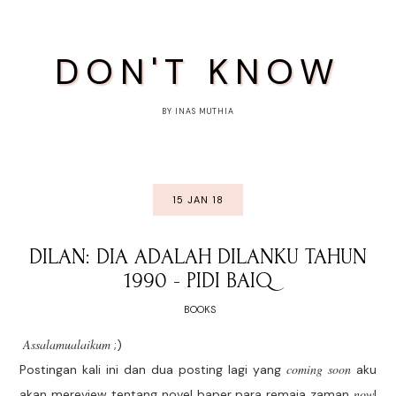
DON'T KNOW
BY INAS MUTHIA
15 JAN 18
DILAN: DIA ADALAH DILANKU TAHUN
1990 - PIDI BAIQ
BOOKS
Assalamualaikum
;)
coming soon
Postingan kali ini dan dua posting lagi yang
aku
now
akan mereview tentang novel baper para remaja zaman
!