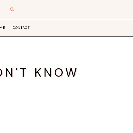
 ME
CONTACT
ON'T KNOW