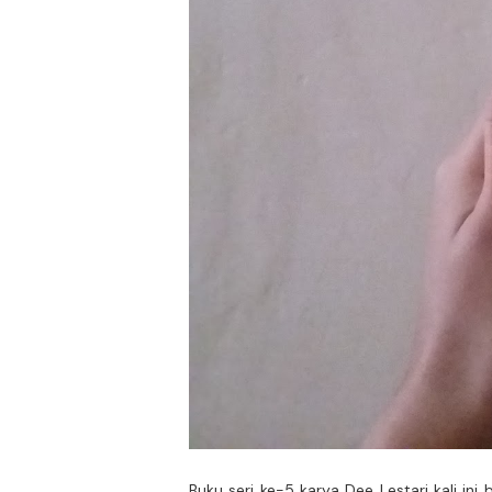
Buku seri ke-5 karya Dee Lestari kali ini