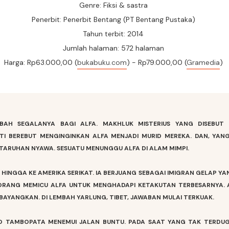
Genre: Fiksi & sastra
Penerbit: Penerbit Bentang (PT Bentang Pustaka)
Tahun terbit: 2014
Jumlah halaman: 572 halaman
Harga: Rp63.000,00 (
bukabuku.com
) - Rp79.000,00 (
Gramedia
)
H SEGALANYA BAGI ALFA. MAKHLUK MISTERIUS YANG DISEBUT S
 BEREBUT MENGINGINKAN ALFA MENJADI MURID MEREKA. DAN, YANG
RTARUHAN NYAWA. SESUATU MENUNGGU ALFA DI ALAM MIMPI.
NGGA KE AMERIKA SERIKAT. IA BERJUANG SEBAGAI IMIGRAN GELAP YA
EORANG MEMICU ALFA UNTUK MENGHADAPI KETAKUTAN TERBESARNYA. 
 BAYANGKAN. DI LEMBAH YARLUNG, TIBET, JAWABAN MULAI TERKUAK.
RIO TAMBOPATA MENEMUI JALAN BUNTU. PADA SAAT YANG TAK TERDUG